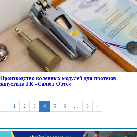
Производство коленных модулей для протезов
запустила ГК «Салют Орто»
‹
1
2
3
4
5
6
…
8
›