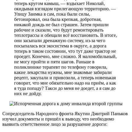
теперь кругом камыш, — вздыхает Николай,
окидывая взглядом прилегающую территорию. —
Улицу Заимка я сам, пока были силы,
бетонировал, она была крепкая, добротная,
никакой дождь не был страшен. Затем пришли
рабочие и сказали, что будут ремонтировать
теплотрассы и обещали всё восстановить. В итоге,
они засыпали дренажную систему, из-за чего
посыпалась вся экосистема в округе, а дорога
теперь в таком состоянии, что тут даже трактор не
проедет. Конечно, мне сложно. Я маломобильный,
не могу пройти и пяти шагов. Раньше в
поликлинике терапевт по телефону говорила,
какие лекарства нужны, мне знакомые забирали
рецепт, закупали и привозили, а теперь новенькая
говорит, что мне обязательно надо на приём, а как
я туда попаду? Такси до меня не доедет, а я сам до
них не дойду.
Сопредседатель Народного фронта Якутии Дмитрий Паньков
изучил документы и пришёл к выводу, что необходимо
выявить ответственное лицо за разрушение дороги: