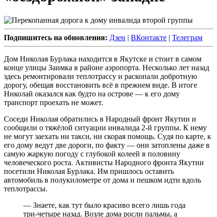
Подпишитесь на обновления:
Дзен
|
ВКонтакте
|
Телеграм
Дом Николая Бурлака находится в Якутске и стоит в самом
конце улицы Заимка в районе аэропорта. Несколько лет назад
здесь ремонтировали теплотрассу и раскопали добротную
дорогу, обещав восстановить всё в прежнем виде. В итоге
Николай оказался как будто на острове — к его дому
транспорт проехать не может.
Соседи Николая обратились в Народный фронт Якутии и
сообщили о тяжёлой ситуации инвалида 2-й группы. К нему
не могут заехать ни такси, ни скорая помощь. Судя по карте, к
его дому ведут две дороги, по факту — они затоплены даже в
самую жаркую погоду с глубокой колеей в половину
человеческого роста. Активисты Народного фронта Якутии
посетили Николая Бурлака. Им пришлось оставить
автомобиль в полукилометре от дома и пешком идти вдоль
теплотрассы.
— Знаете, как тут было красиво всего лишь года
три-четыре назад. Возле дома росли пальмы, а