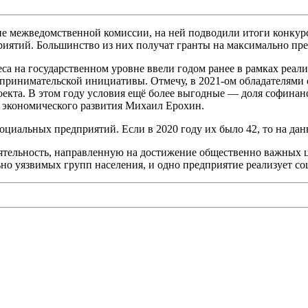
ние межведомственной комиссии, на ней подводили итоги конкур
иятий. Большинство из них получат гранты на максимально пр
а на государственном уровне ввели годом ранее в рамках реал
ринимательской инициативы. Отмечу, в 2021-ом обладателями 
оекта. В этом году условия ещё более выгодные — доля софина
 экономического развития Михаил Ерохин.
 социальных предприятий. Если в 2020 году их было 42, то на да
ятельность, направленную на достижение общественно важных ц
но уязвимых групп населения, и одно предприятие реализует со