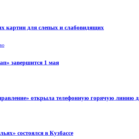
х картин для слепых и слабовидящих
во
ап» завершится 1 мая
правление» открыла телефонную горячую линию д
ьях» состоялся в Кузбассе