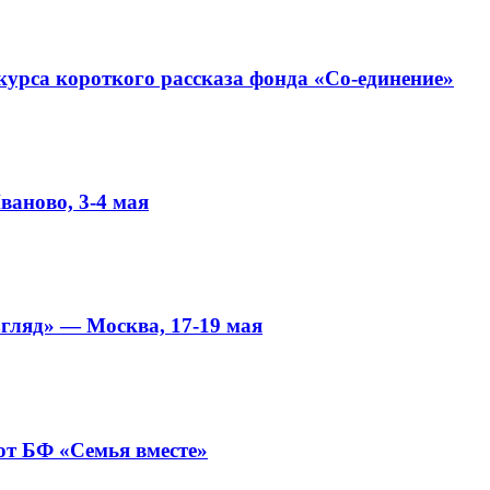
нкурса короткого рассказа фонда «Со-единение»
ваново, 3-4 мая
гляд» — Москва, 17-19 мая
от БФ «Семья вместе»