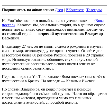
Подпишитесь на обновления:
Дзен
|
ВКонтакте
|
Телеграм
На YouTube появился новый канал о путешествиях —
«Вова
поехал»
. Казалось бы, банальная история, но в данном случае
новые трэвел-видео сразу привлекают внимание, потому что
их главный герой —
незрячий путешественник Владимир
Васкевич
.
Владимиру 27 лет, он не видит с самого рождения и изучает
жизнь и мир, используя другие органы чувств. Он объездил
автостопом более 60 регионов России, побывал в 20 странах
мира. Используя осязание, обоняние, слух и вкус, слепой
путешественник рассказывает о своих впечатлениях от
посещения самых разных мест.
Первым видео на YouTube-канале «Вова поехал» стал отчёт о
путешествии в Брянск. На очереди — Казань и Ижевск.
По словам Владимира, он редко прибегает к помощи
сопровождающей его съёмочной группы. Часто он обращается
к местным жителям, проходящим мимо тех или иных
достопримечательностей, с просьбой помочь: