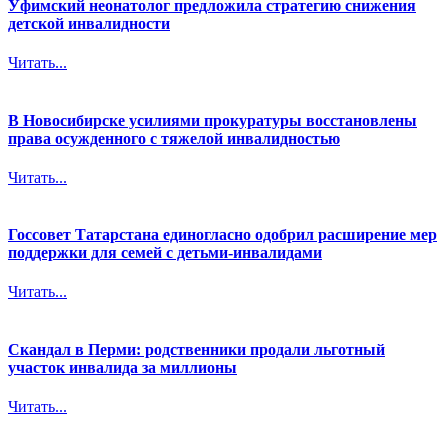
Уфимский неонатолог предложила стратегию снижения
детской инвалидности
Читать...
В Новосибирске усилиями прокуратуры восстановлены
права осужденного с тяжелой инвалидностью
Читать...
Госсовет Татарстана единогласно одобрил расширение мер
поддержки для семей с детьми-инвалидами
Читать...
Скандал в Перми: родственники продали льготный
участок инвалида за миллионы
Читать...