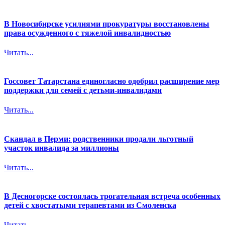
В Новосибирске усилиями прокуратуры восстановлены
права осужденного с тяжелой инвалидностью
Читать...
Госсовет Татарстана единогласно одобрил расширение мер
поддержки для семей с детьми-инвалидами
Читать...
Скандал в Перми: родственники продали льготный
участок инвалида за миллионы
Читать...
В Десногорске состоялась трогательная встреча особенных
детей с хвостатыми терапевтами из Смоленска
Читать...